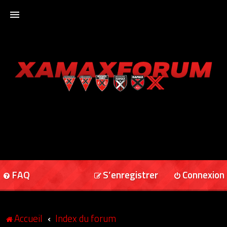
ACCUEIL
XAMAXFORUM
XAMAXONLINE
FAQ
S’enregistrer
Connexion
Accueil
Index du forum