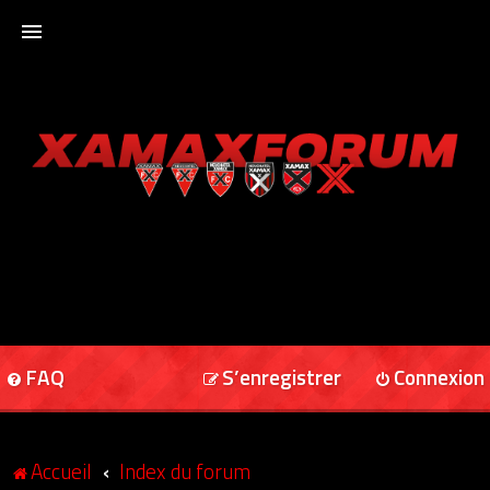
ACCUEIL
XAMAXFORUM
XAMAXONLINE
FAQ
S’enregistrer
Connexion
Accueil
Index du forum