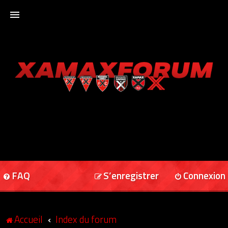
ACCUEIL
XAMAXFORUM
XAMAXONLINE
FAQ
S’enregistrer
Connexion
Accueil
Index du forum