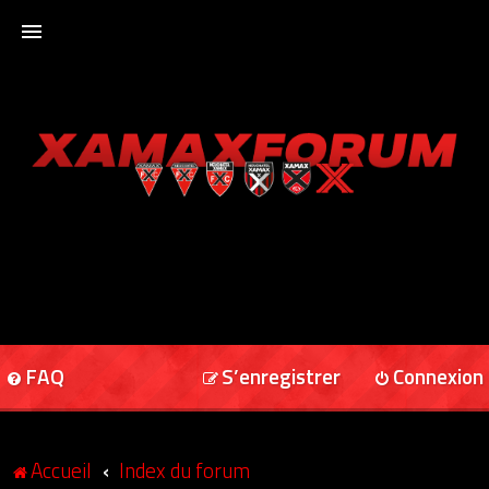
ACCUEIL
XAMAXFORUM
XAMAXONLINE
FAQ
S’enregistrer
Connexion
Accueil
Index du forum