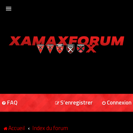
ACCUEIL
XAMAXFORUM
XAMAXONLINE
FAQ
S’enregistrer
Connexion
Accueil
Index du forum