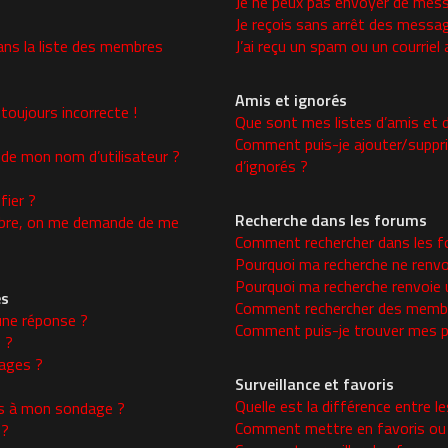
Je ne peux pas envoyer de mess
Je reçois sans arrêt des messag
ns la liste des membres
J’ai reçu un spam ou un courrie
Amis et ignorés
toujours incorrecte !
Que sont mes listes d’amis et d
Comment puis-je ajouter/supprim
 de mon nom d’utilisateur ?
d’ignorés ?
ier ?
Recherche dans les forums
re, on me demande de me
Comment rechercher dans les f
Pourquoi ma recherche ne renvo
Pourquoi ma recherche renvoie 
es
Comment rechercher des memb
une réponse ?
Comment puis-je trouver mes p
 ?
ages ?
Surveillance et favoris
Quelle est la différence entre le
ons à mon sondage ?
Comment mettre en favoris ou s
 ?