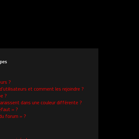
upes
eurs ?
d’utilisateurs et comment les rejoindre ?
e ?
raissent dans une couleur différente ?
éfaut » ?
 du forum » ?