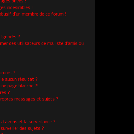
ages privés !
es indésirables !
l abusif d’un membre de ce forum !
’ignorés ?
er des utilisateurs de ma liste d’amis ou
orums ?
ie aucun résultat ?
une page blanche ?!
res ?
ropres messages et sujets ?
s favoris et la surveillance ?
urveiller des sujets ?