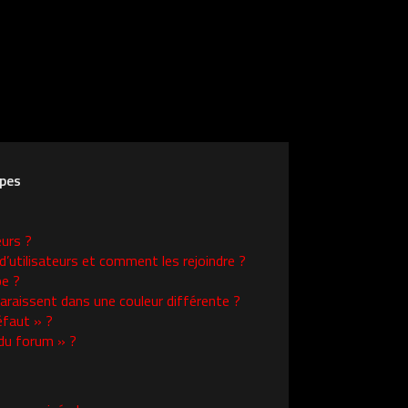
upes
eurs ?
d’utilisateurs et comment les rejoindre ?
e ?
raissent dans une couleur différente ?
éfaut » ?
 du forum » ?