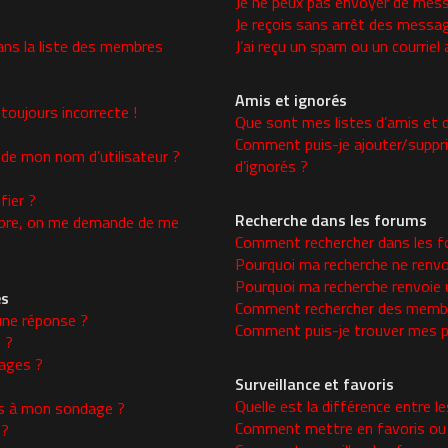
Je ne peux pas envoyer de mess
Je reçois sans arrêt des messag
ns la liste des membres
J’ai reçu un spam ou un courrie
Amis et ignorés
toujours incorrecte !
Que sont mes listes d’amis et d
Comment puis-je ajouter/supprim
 de mon nom d’utilisateur ?
d’ignorés ?
ier ?
Recherche dans les forums
re, on me demande de me
Comment rechercher dans les f
Pourquoi ma recherche ne renvo
Pourquoi ma recherche renvoie 
es
Comment rechercher des memb
une réponse ?
Comment puis-je trouver mes p
 ?
ages ?
Surveillance et favoris
Quelle est la différence entre le
ons à mon sondage ?
Comment mettre en favoris ou s
 ?