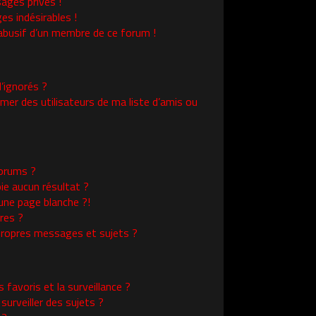
ages privés !
es indésirables !
l abusif d’un membre de ce forum !
’ignorés ?
er des utilisateurs de ma liste d’amis ou
orums ?
ie aucun résultat ?
une page blanche ?!
res ?
ropres messages et sujets ?
s favoris et la surveillance ?
urveiller des sujets ?