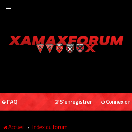
ACCUEIL
XAMAXFORUM
XAMAXONLINE
FAQ
S’enregistrer
Connexion
Accueil
Index du forum