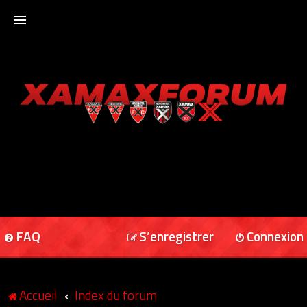
ACCUEIL
XAMAXFORUM
XAMAXONLINE
FAQ
S’enregistrer
Connexion
Accueil
Index du forum