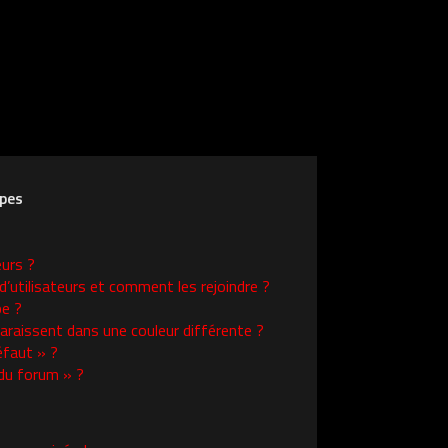
upes
eurs ?
d’utilisateurs et comment les rejoindre ?
e ?
raissent dans une couleur différente ?
éfaut » ?
 du forum » ?