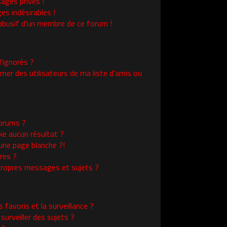
ages privés !
es indésirables !
l abusif d’un membre de ce forum !
’ignorés ?
er des utilisateurs de ma liste d’amis ou
orums ?
ie aucun résultat ?
une page blanche ?!
res ?
ropres messages et sujets ?
s favoris et la surveillance ?
urveiller des sujets ?