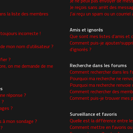
Je ne peux pas envoyer de mess
Je reçois sans arrêt des messag
ns la liste des membres
J’ai reçu un spam ou un courrie
Amis et ignorés
toujours incorrecte !
Que sont mes listes d’amis et d
Comment puis-je ajouter/supprim
 de mon nom d’utilisateur ?
d’ignorés ?
ier ?
Recherche dans les forums
re, on me demande de me
Comment rechercher dans les f
Pourquoi ma recherche ne renvo
Pourquoi ma recherche renvoie 
es
Comment rechercher des memb
une réponse ?
Comment puis-je trouver mes p
 ?
ages ?
Surveillance et favoris
Quelle est la différence entre le
ons à mon sondage ?
Comment mettre en favoris ou s
 ?