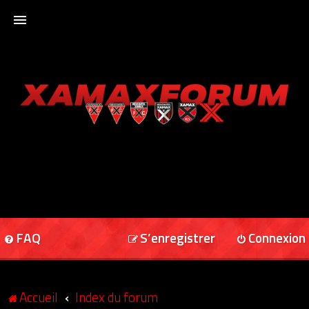
ACCUEIL
XAMAXFORUM
XAMAXONLINE
FAQ
S’enregistrer
Connexion
Accueil
Index du forum