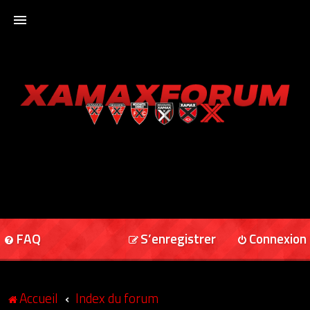
ACCUEIL
XAMAXFORUM
XAMAXONLINE
FAQ
S’enregistrer
Connexion
Accueil
Index du forum