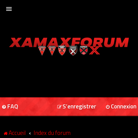
ACCUEIL
XAMAXFORUM
XAMAXONLINE
FAQ
S’enregistrer
Connexion
Accueil
Index du forum