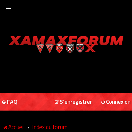
ACCUEIL
XAMAXFORUM
XAMAXONLINE
FAQ
S’enregistrer
Connexion
Accueil
Index du forum