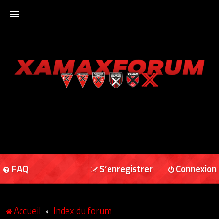
ACCUEIL
XAMAXFORUM
XAMAXONLINE
FAQ
S’enregistrer
Connexion
Accueil
Index du forum