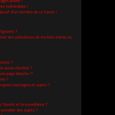
ages privés !
es indésirables !
l abusif d’un membre de ce forum !
’ignorés ?
er des utilisateurs de ma liste d’amis ou
orums ?
ie aucun résultat ?
une page blanche ?!
res ?
ropres messages et sujets ?
s favoris et la surveillance ?
urveiller des sujets ?