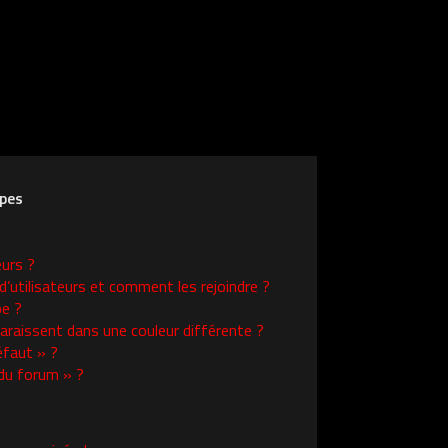
upes
eurs ?
d’utilisateurs et comment les rejoindre ?
e ?
raissent dans une couleur différente ?
éfaut » ?
 du forum » ?