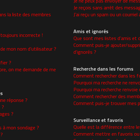
Je ne peux pas envoyer de mess
Je reçois sans arrêt des messag
ns la liste des membres
J’ai reçu un spam ou un courrie
Amis et ignorés
toujours incorrecte !
Que sont mes listes d’amis et d
Comment puis-je ajouter/supprim
 de mon nom d’utilisateur ?
d’ignorés ?
ier ?
Recherche dans les forums
re, on me demande de me
Comment rechercher dans les f
Pourquoi ma recherche ne renvo
Pourquoi ma recherche renvoie 
es
Comment rechercher des memb
une réponse ?
Comment puis-je trouver mes p
 ?
ages ?
Surveillance et favoris
Quelle est la différence entre le
ons à mon sondage ?
Comment mettre en favoris ou s
 ?