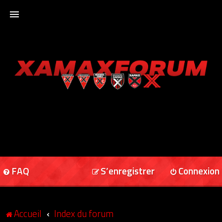
ACCUEIL
XAMAXFORUM
XAMAXONLINE
FAQ
S’enregistrer
Connexion
Accueil
Index du forum