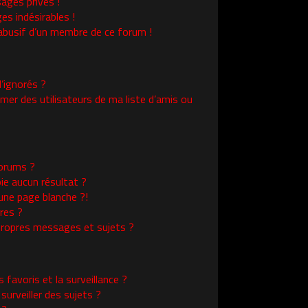
ages privés !
es indésirables !
l abusif d’un membre de ce forum !
’ignorés ?
er des utilisateurs de ma liste d’amis ou
orums ?
ie aucun résultat ?
une page blanche ?!
res ?
ropres messages et sujets ?
s favoris et la surveillance ?
urveiller des sujets ?