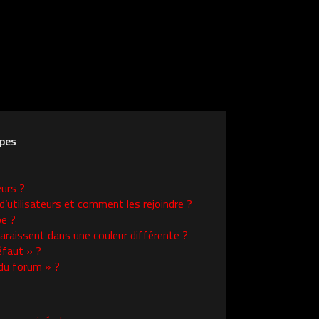
upes
eurs ?
d’utilisateurs et comment les rejoindre ?
e ?
raissent dans une couleur différente ?
éfaut » ?
 du forum » ?