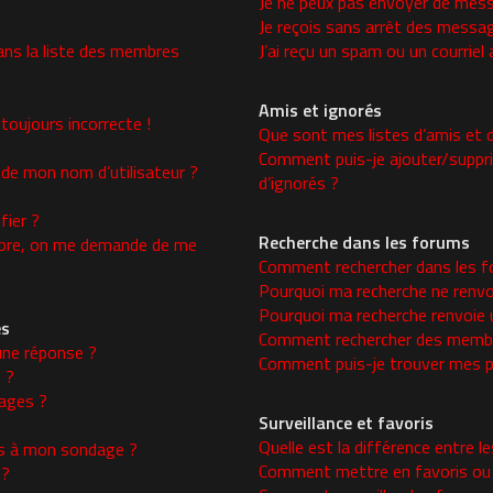
Je ne peux pas envoyer de mess
Je reçois sans arrêt des messag
ns la liste des membres
J’ai reçu un spam ou un courrie
Amis et ignorés
toujours incorrecte !
Que sont mes listes d’amis et d
Comment puis-je ajouter/supprim
 de mon nom d’utilisateur ?
d’ignorés ?
ier ?
Recherche dans les forums
re, on me demande de me
Comment rechercher dans les f
Pourquoi ma recherche ne renvo
Pourquoi ma recherche renvoie 
es
Comment rechercher des memb
une réponse ?
Comment puis-je trouver mes p
 ?
ages ?
Surveillance et favoris
Quelle est la différence entre le
ons à mon sondage ?
Comment mettre en favoris ou s
 ?