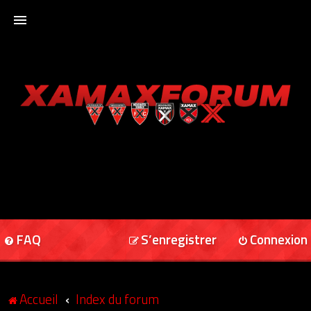
ACCUEIL
XAMAXFORUM
XAMAXONLINE
FAQ
S’enregistrer
Connexion
Accueil
Index du forum