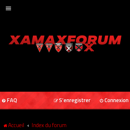
ACCUEIL
XAMAXFORUM
XAMAXONLINE
FAQ
S’enregistrer
Connexion
Accueil
Index du forum