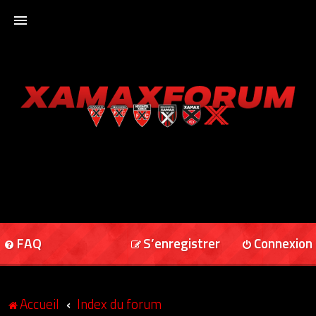
ACCUEIL
XAMAXFORUM
XAMAXONLINE
FAQ
S’enregistrer
Connexion
Accueil
Index du forum