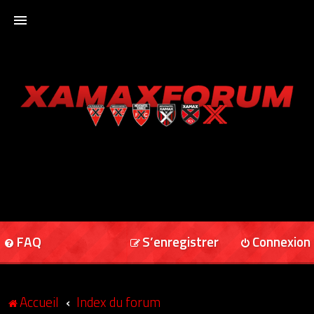
ACCUEIL
XAMAXFORUM
XAMAXONLINE
FAQ
S’enregistrer
Connexion
Accueil
Index du forum