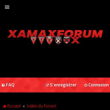
ACCUEIL
XAMAXFORUM
XAMAXONLINE
FAQ
S’enregistrer
Connexion
Accueil
Index du forum