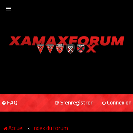
ACCUEIL
XAMAXFORUM
XAMAXONLINE
FAQ
S’enregistrer
Connexion
Accueil
Index du forum