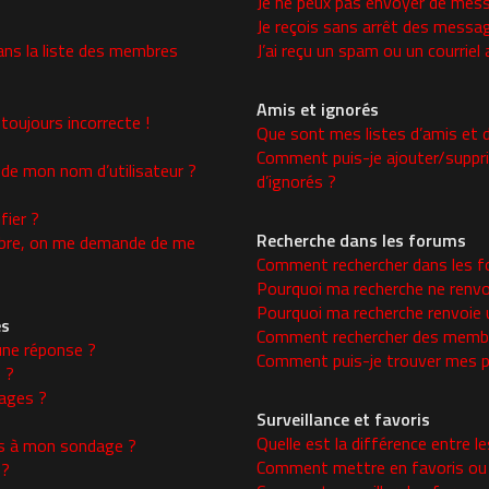
Je ne peux pas envoyer de mess
Je reçois sans arrêt des messag
ns la liste des membres
J’ai reçu un spam ou un courrie
Amis et ignorés
toujours incorrecte !
Que sont mes listes d’amis et d
Comment puis-je ajouter/supprim
 de mon nom d’utilisateur ?
d’ignorés ?
ier ?
Recherche dans les forums
re, on me demande de me
Comment rechercher dans les f
Pourquoi ma recherche ne renvo
Pourquoi ma recherche renvoie 
es
Comment rechercher des memb
une réponse ?
Comment puis-je trouver mes p
 ?
ages ?
Surveillance et favoris
Quelle est la différence entre le
ons à mon sondage ?
Comment mettre en favoris ou s
 ?