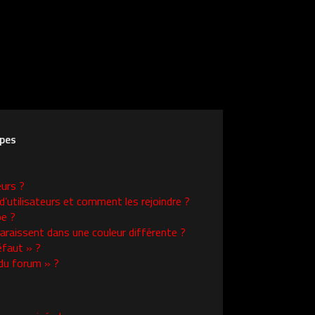
upes
eurs ?
d’utilisateurs et comment les rejoindre ?
e ?
raissent dans une couleur différente ?
éfaut » ?
 du forum » ?