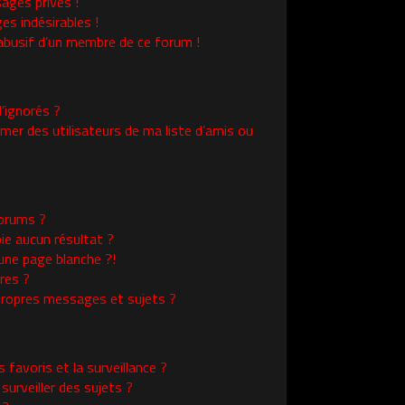
ages privés !
es indésirables !
l abusif d’un membre de ce forum !
’ignorés ?
er des utilisateurs de ma liste d’amis ou
orums ?
ie aucun résultat ?
une page blanche ?!
res ?
ropres messages et sujets ?
s favoris et la surveillance ?
urveiller des sujets ?