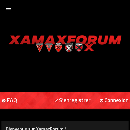
ACCUEIL
XAMAXFORUM
XAMAXONLINE
FAQ
S’enregistrer
Connexion
Bienvenue sur XamaxForum !