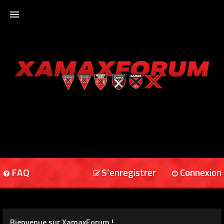
ACCUEIL
XAMAXFORUM
XAMAXONLINE
FAQ
S’enregistrer
Connexion
Bienvenue sur XamaxForum !