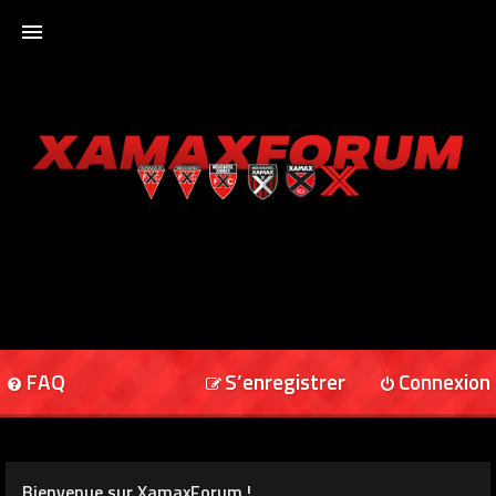
ACCUEIL
XAMAXFORUM
XAMAXONLINE
FAQ
S’enregistrer
Connexion
Bienvenue sur XamaxForum !