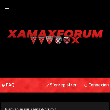
ACCUEIL
XAMAXFORUM
XAMAXONLINE
FAQ
S’enregistrer
Connexion
Bienvenue sur XamaxForum !