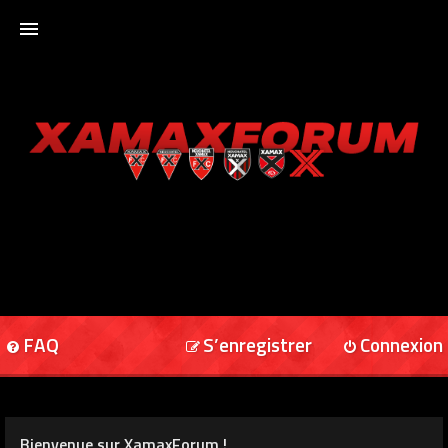
ACCUEIL
XAMAXFORUM
XAMAXONLINE
FAQ
S’enregistrer
Connexion
Bienvenue sur XamaxForum !