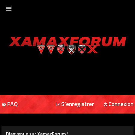
ACCUEIL
XAMAXFORUM
XAMAXONLINE
FAQ
S’enregistrer
Connexion
Bienvenue sur XamaxForum !