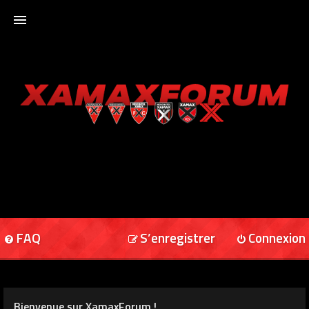
ACCUEIL
XAMAXFORUM
XAMAXONLINE
FAQ
S’enregistrer
Connexion
Bienvenue sur XamaxForum !