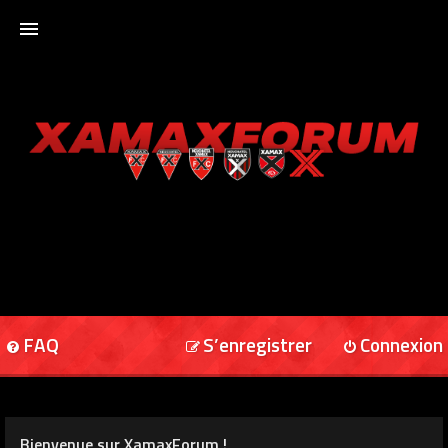
ACCUEIL
XAMAXFORUM
XAMAXONLINE
FAQ
S’enregistrer
Connexion
Bienvenue sur XamaxForum !