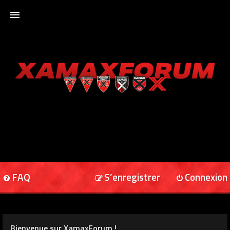
ACCUEIL
XAMAXFORUM
XAMAXONLINE
FAQ
S’enregistrer
Connexion
Bienvenue sur XamaxForum !