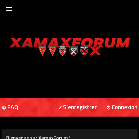
ACCUEIL
XAMAXFORUM
XAMAXONLINE
FAQ
S’enregistrer
Connexion
Bienvenue sur XamaxForum !