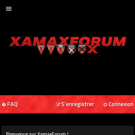
ACCUEIL
XAMAXFORUM
XAMAXONLINE
FAQ
S’enregistrer
Connexion
Bienvenue sur XamaxForum !