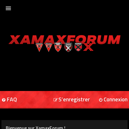
ACCUEIL
XAMAXFORUM
XAMAXONLINE
FAQ
S’enregistrer
Connexion
Bienvenue sur XamaxForum !