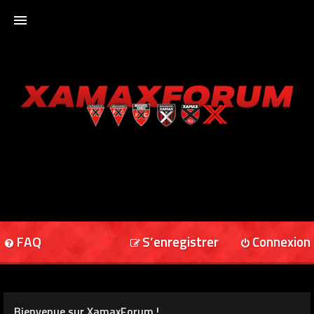
ACCUEIL
XAMAXFORUM
XAMAXONLINE
FAQ
S’enregistrer
Connexion
Bienvenue sur XamaxForum !