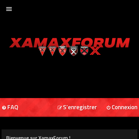
ACCUEIL
XAMAXFORUM
XAMAXONLINE
FAQ
S’enregistrer
Connexion
Bienvenue sur XamaxForum !