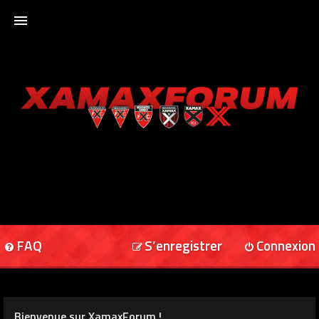
ACCUEIL
XAMAXFORUM
XAMAXONLINE
FAQ
S’enregistrer
Connexion
Bienvenue sur XamaxForum !