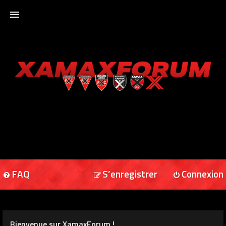
ACCUEIL
XAMAXFORUM
XAMAXONLINE
FAQ
S’enregistrer
Connexion
Bienvenue sur XamaxForum !