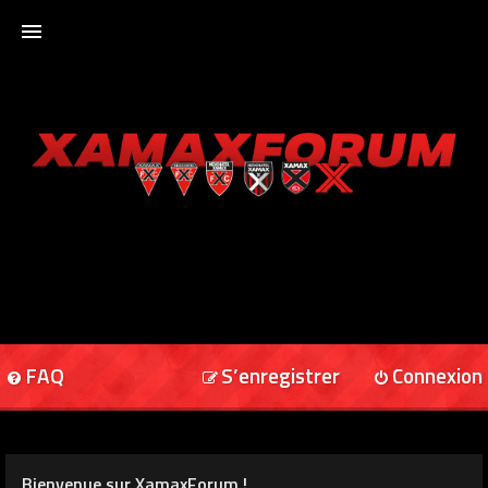
ACCUEIL
XAMAXFORUM
XAMAXONLINE
FAQ
S’enregistrer
Connexion
Bienvenue sur XamaxForum !