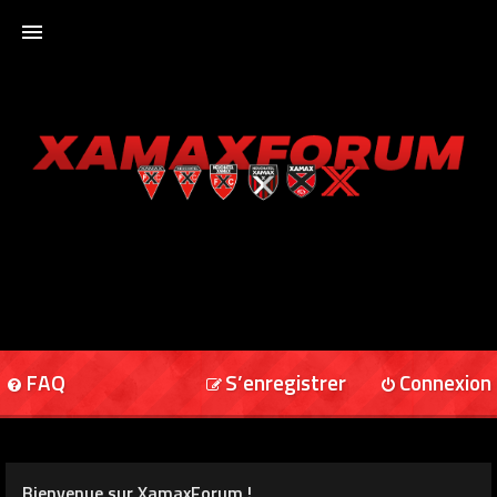
ACCUEIL
XAMAXFORUM
XAMAXONLINE
FAQ
S’enregistrer
Connexion
Bienvenue sur XamaxForum !