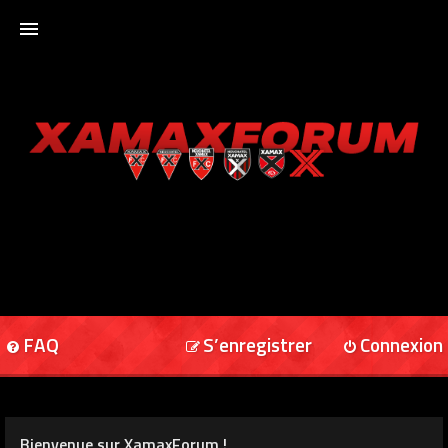
ACCUEIL
XAMAXFORUM
XAMAXONLINE
FAQ
S’enregistrer
Connexion
Bienvenue sur XamaxForum !