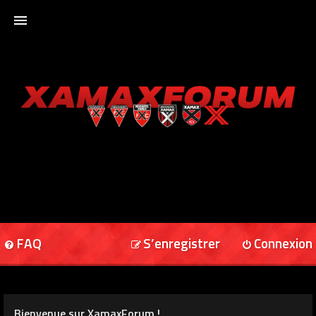
ACCUEIL
XAMAXFORUM
XAMAXONLINE
FAQ
S’enregistrer
Connexion
Bienvenue sur XamaxForum !