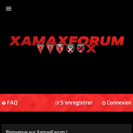
ACCUEIL
XAMAXFORUM
XAMAXONLINE
FAQ
S’enregistrer
Connexion
Bienvenue sur XamaxForum !