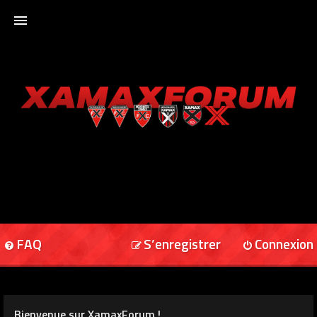
ACCUEIL
XAMAXFORUM
XAMAXONLINE
FAQ
S’enregistrer
Connexion
Bienvenue sur XamaxForum !