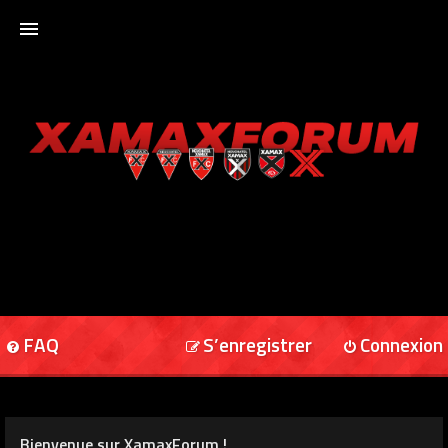
ACCUEIL
XAMAXFORUM
XAMAXONLINE
FAQ
S’enregistrer
Connexion
Bienvenue sur XamaxForum !