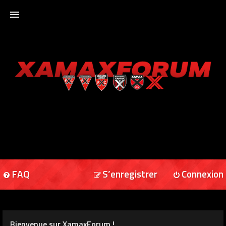
ACCUEIL
XAMAXFORUM
XAMAXONLINE
FAQ
S’enregistrer
Connexion
Bienvenue sur XamaxForum !