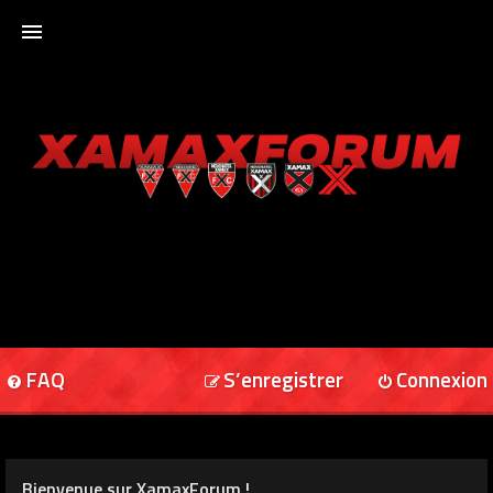
ACCUEIL
XAMAXFORUM
XAMAXONLINE
FAQ
S’enregistrer
Connexion
Bienvenue sur XamaxForum !